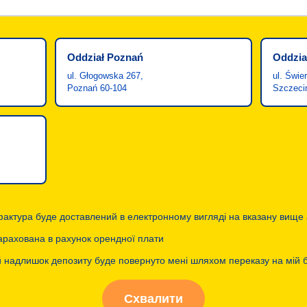
Oddział Poznań
Oddzia
ul. Głogowska 267,
ul. Świe
Poznań 60-104
Szczeci
актура буде доставлений в електронному вигляді на вказану вище 
зарахована в рахунок орендної плати
 надлишок депозиту буде повернуто мені шляхом переказу на мій б
Схвалити