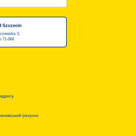
ł Szczecin
rczewska 3,
n 71-066
адресу.
анківський рахунок.