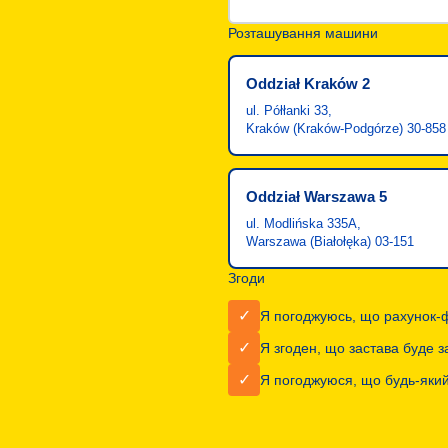
Розташування машини
Oddział Kraków 2
ul. Półłanki 33,
Kraków (Kraków-Podgórze) 30-858
Oddział Warszawa 5
ul. Modlińska 335A,
Warszawa (Białołęka) 03-151
Згоди
Я погоджуюсь, що рахунок-ф
Я згоден, що застава буде 
Я погоджуюся, що будь-який